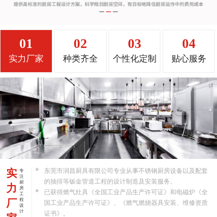
01
02
03
04
实力厂家
种类齐全
个性化定制
贴心服务
实
东莞市润昌厨具有限公司专业从事不锈钢厨房设备以及配套
专
注
的抽排等钣金管道工程的设计制造及安装服务。
厨
力
房
已获得燃气灶具《全国工业产品生产许可证》和电磁炉《全
工
厂
程
国工业产品生产许可证》、《燃气燃烧器具安装、维修资质
设
计
证书》。