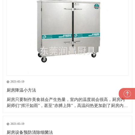
2021-05-19
厨房降温小方法
厨房只要制作美食就会产生热量，室内的温度就会很高，厨房内
厨师们“挥汗如雨”，甚至“赤膊上阵”，高温闷热更加剧了厨房内的
一片忙乱。这就是厨房的现状，厨师们的艰苦可想而知，这样的
高温恶劣工作环境造成了以下诸多问题： 1、油烟空气加之高温闷
热，严重影响厨师们的身心健康，大大降低了他们的工作效率及
2021-05-19
工作热情
厨房设备预防清除细菌法