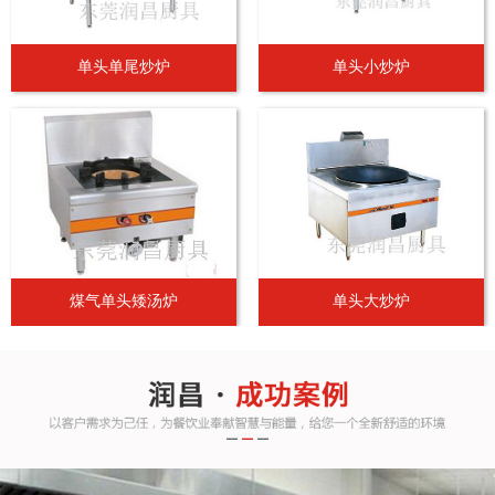
单头单尾炒炉
单头小炒炉
煤气单头矮汤炉
单头大炒炉