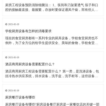
厨房工程设备预防清除细菌法： 1、筷筒和刀架要透气 筷子和口
腔的接触最直接、最频繁，存放时要保证通风干燥，而有些人把
筷子洗完后放在橱柜里，或放在不透气的塑料筷筒里，这些做法
都是不可取的，最好是选择不锈钢丝做成的、透气性良好的筷
筒，并把它钉在墙上或放在通风处，这样能很快把水沥干。还有
2021-05-19
人习惯在筷子上搭
学校厨房设备有怎样的消毒要求
现在的食堂厨房都有一系列专业的厨具设备，学校食堂厨房也不
例外，为了全方位的给学生提供安全、美味的食物，学校食堂厨
房工程设备在日常使用过程中，会定期进行清洗、消毒处理。今
天小编来为大家分析下学校食堂厨房设备又怎样的消毒要求。 学
校食堂厨房设备清洗消毒要求 1、使用后的餐具必须在指定的餐具
2021-05-19
洗涤槽内将食
酒店商用厨房设备需要配置什么？
酒店商用厨房工程设备需要配置什么？ 第一类，是洗涤设备，包
括冷热水供应系统，排水设备，洗手盆，洗手柜等，这些设备在
洗涤后的厨房操作中产生。应配备垃圾带有垃圾桶或卫生桶，现
代家庭厨房也应配备消毒柜，食物残渣切碎机和其他设备。 第二
类，是饮食用具，主要包括餐厅家具和饮食用具。 第三类，食物
2021-05-19
用具。炊具，
厨房餐厅设备有哪些
厨房餐厅设备有哪些?厨房设备餐厅厨房是一家餐饮店的关键一部