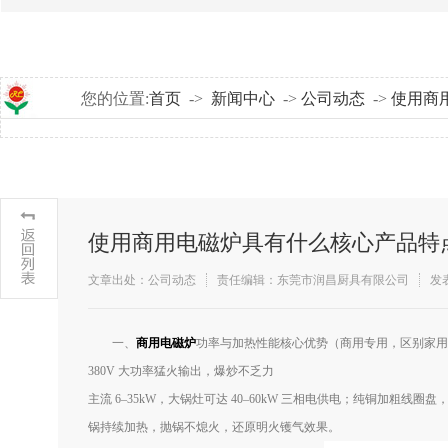
您的位置:
首页
->
新闻中心
->
公司动态
->
使用商
使用商用电磁炉具有什么核心产品特
文章出处：公司动态
责任编辑：东莞市润昌厨具有限公司
发表
​一、
商用电磁炉
功率与加热性能核心优势（商用专用，区别家用
380V 大功率猛火输出，爆炒不乏力
主流 6–35kW，大锅灶可达 40–60kW 三相电供电；纯铜加粗线
锅持续加热，抛锅不熄火，还原明火镬气效果。