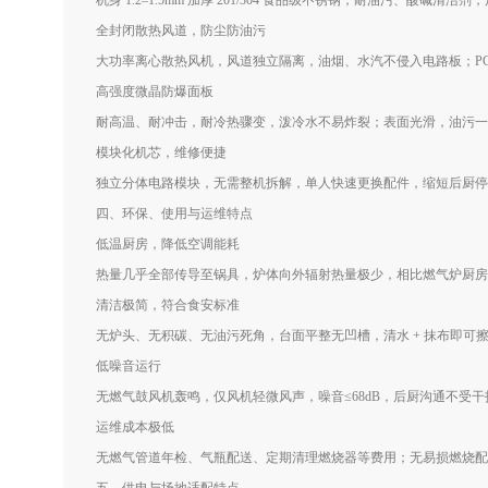
机身 1.2–1.5mm 加厚 201/304 食品级不锈钢，耐油污、
全封闭散热风道，防尘防油污
大功率离心散热风机，风道独立隔离，油烟、水汽不侵入电路板；P
高强度微晶防爆面板
耐高温、耐冲击，耐冷热骤变，泼冷水不易炸裂；表面光滑，油污一
模块化机芯，维修便捷
独立分体电路模块，无需整机拆解，单人快速更换配件，缩短后厨停
四、环保、使用与运维特点
低温厨房，降低空调能耗
热量几乎全部传导至锅具，炉体向外辐射热量极少，相比燃气炉厨房温
清洁极简，符合食安标准
无炉头、无积碳、无油污死角，台面平整无凹槽，清水 + 抹布即可
低噪音运行
无燃气鼓风机轰鸣，仅风机轻微风声，噪音≤68dB，后厨沟通不受干
运维成本极低
无燃气管道年检、气瓶配送、定期清理燃烧器等费用；无易损燃烧配件