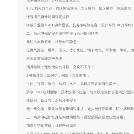
无级精准控温，多档位适配全烹饪
8–12 档火力可调，PID 恒温算法，文火慢炖、猛火爆炒、恒温
连续满负荷长时间稳定运行
搭载工业级 IGBT 功率模块、长寿命电解电容（设计寿命 10 万小时
二、商用电磁炉安全防护性能（商用厨房刚需）
无明火本质安全，杜绝燃气隐患
无燃气泄漏、爆炸、回火、烫伤风险；地下商场、写字楼、学校、加
全套多重智能防护系统
锅具检测：无铁锅自动停机，空烧不工作；
3 秒极速防干烧保护，锅烧干立刻断电；
过热、过流、漏电、缺相、水压、风机故障多重断电保护；
防水 IPX5 密封面板，汤水泼洒不短路，防水线控操作台远离炉面防
低辐射、低废气，厨房环境安全
无一氧化碳、硫化物等有毒烟气排放，减少厨师呼吸道、职业病风险
三、商用电磁炉机身结构耐用性能（适配后厨高强度粗放使用）
加厚不锈钢整机，抗撞击耐腐蚀