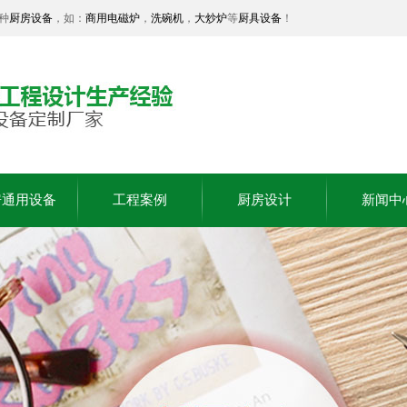
种
厨房设备
，如：
商用电磁炉
，
洗碗机
，
大炒炉
等
厨具设备
！
房通用设备
工程案例
厨房设计
新闻中