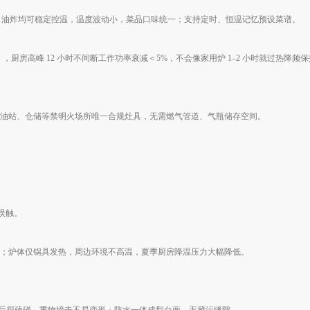
卤煮、油炸均可稳定控温，温度波动小，菜品口味统一；支持定时、恒温记忆预设菜谱。
），厨房高峰 12 小时不间断工作功率衰减＜5%，不会像家用炉 1–2 小时就过热降频
油站、仓储等禁明火场所唯一合规灶具，无需燃气管道、气瓶储存空间。
误触。
；炉体仅锅具发热，周边环境不高温，夏季厨房降温压力大幅降低。