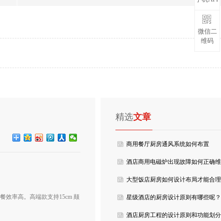
微信二
维码
精选
文章
商用餐厅厨房通风系统如何布置
酒店商用电磁炉出现故障如何正确维
修呢？
大型饭店厨房如何设计布局才能合理
餐效率高。高端款支持15cm 颠
的利用空间呢？
星级酒店的厨房设计原则有哪些呢？
酒店厨房工程的设计原则和功能划分