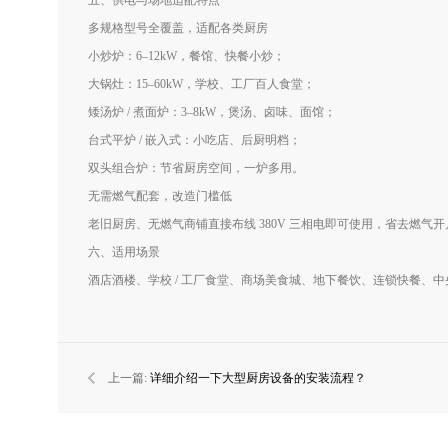
五、供电与场地适配特点
多规格型号全覆盖，适配各类厨房
小炒炉：6–12kW，餐馆、快餐小炒；
大锅灶：15–60kW，学校、工厂百人食堂；
矮汤炉 / 煮面炉：3–8kW，煲汤、卤味、面馆；
台式平炉 / 嵌入式：小吃店、后厨明档；
双头组合炉：节省厨房空间，一炉多用。
无需燃气配套，改造门槛低
老旧厨房、无燃气商铺直接布线 380V 三相电即可使用，省去燃
六、适用场景
酒店酒楼、学校 / 工厂食堂、商场美食城、地下餐饮、连锁快餐、中
上一篇:
详细介绍一下大型厨房设备的安装流程？