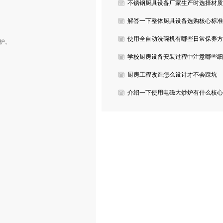
故障？
不锈钢厨具设备厂家生产时选择材质
有哪些要求？
解答一下整体厨具设备选购核心标准
有哪些？
使用全自动洗碗机有哪些日常保养方
保护。
法？
学校厨房设备安装过程中注意哪些细
节？
厨房工程改造怎么设计才不会踩坑
呢？
介绍一下使用电磁大炒炉有什么核心
性能优势？