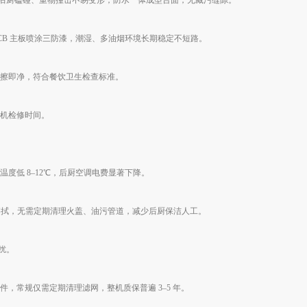
酸碱清洁剂，后厨磕碰、重物撞击不易变形；防水一体成型台面，无藏污缝隙。
CB 主板喷涂三防漆，潮湿、多油烟环境长期稳定不短路。
擦即净，符合餐饮卫生检查标准。
机检修时间。
度低 8–12℃，后厨空调电费显著下降。
擦拭，无需定期清理火盖、油污管道，减少后厨保洁人工。
扰。
，常规仅需定期清理滤网，整机质保普遍 3–5 年。