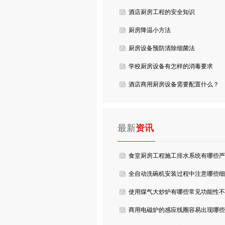
酒店厨房工程的安全知识
厨房降温小方法
厨房设备预防清除细菌法
学校厨房设备有怎样的消毒要求
酒店商用厨房设备需要配置什么？
最新
资讯
食堂厨房工程施工排水系统有哪些严
格要求？
全自动洗碗机安装过程中注意哪些细
节？
使用煤气大炒炉有哪些常见功能性不
良？
商用电磁炉的感应线圈容易出现哪些