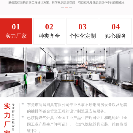
01
02
03
04
实力厂家
种类齐全
个性化定制
贴心服务
实
东莞市润昌厨具有限公司专业从事不锈钢厨房设备以及配套
专
注
的抽排等钣金管道工程的设计制造及安装服务。
厨
力
房
已获得燃气灶具《全国工业产品生产许可证》和电磁炉《全
工
厂
程
国工业产品生产许可证》、《燃气燃烧器具安装、维修资质
设
计
证书》。