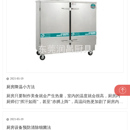
2021-05-19
厨房降温小方法
厨房只要制作美食就会产生热量，室内的温度就会很高，厨房内
厨师们“挥汗如雨”，甚至“赤膊上阵”，高温闷热更加剧了厨房内的
一片忙乱。这就是厨房的现状，厨师们的艰苦可想而知，这样的
高温恶劣工作环境造成了以下诸多问题： 1、油烟空气加之高温闷
热，严重影响厨师们的身心健康，大大降低了他们的工作效率及
2021-05-19
工作热情
厨房设备预防清除细菌法