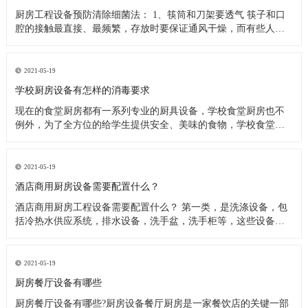
厨房工程设备预防清除细菌法： 1、筷筒和刀架要透气 筷子和口
腔的接触最直接、最频繁，存放时要保证通风干燥，而有些人把
筷子洗完后放在橱柜里，或放在不透气的塑料筷筒里，这些做法
都是不可取的，最好是选择不锈钢丝做成的、透气性良好的筷
筒，并把它钉在墙上或放在通风处，这样能很快把水沥干。还有
2021-05-19
人习惯在筷子上搭
学校厨房设备有怎样的消毒要求
现在的食堂厨房都有一系列专业的厨具设备，学校食堂厨房也不
例外，为了全方位的给学生提供安全、美味的食物，学校食堂厨
房工程设备在日常使用过程中，会定期进行清洗、消毒处理。今
天小编来为大家分析下学校食堂厨房设备又怎样的消毒要求。 学
校食堂厨房设备清洗消毒要求 1、使用后的餐具必须在指定的餐具
2021-05-19
洗涤槽内将食
酒店商用厨房设备需要配置什么？
酒店商用厨房工程设备需要配置什么？ 第一类，是洗涤设备，包
括冷热水供应系统，排水设备，洗手盆，洗手柜等，这些设备在
洗涤后的厨房操作中产生。应配备垃圾带有垃圾桶或卫生桶，现
代家庭厨房也应配备消毒柜，食物残渣切碎机和其他设备。 第二
类，是饮食用具，主要包括餐厅家具和饮食用具。 第三类，食物
2021-05-19
用具。炊具，
厨房餐厅设备有哪些
厨房餐厅设备有哪些?厨房设备餐厅厨房是一家餐饮店的关键一部