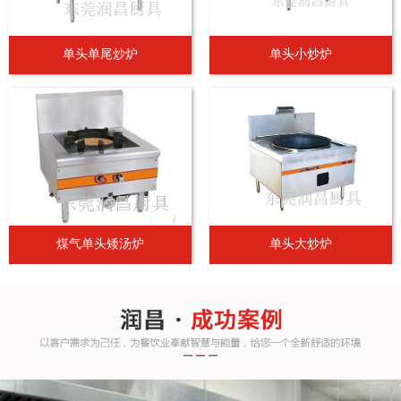
单头单尾炒炉
单头小炒炉
煤气单头矮汤炉
单头大炒炉