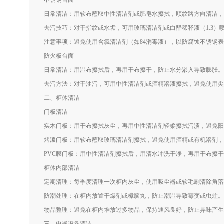
不锈钢台面
日常清洁：用软布蘸取中性清洁剂或肥皂水擦拭，顺纹路方向清洁，
去污技巧：对于指纹或水垢，可用玻璃清洁剂或白醋稀释液（1:3）
注意事项：避免使用含氯清洁剂（如84消毒液），以防腐蚀不锈钢
防火板台面
日常清洁：用湿布擦拭后，再用干布擦干，防止水分渗入导致膨胀。
去污方法：对于油污，可用中性清洁剂或酒精溶液擦拭，避免使用尖
二、柜体清洁
门板清洁
实木门板：用干布擦拭灰尘，再用中性清洁剂轻柔擦拭污渍，避免阳
烤漆门板：用软布蘸取玻璃清洁剂擦拭，避免使用酒精或有机溶剂，
PVC膜门板：用中性清洁剂擦拭后，用清水冲洗干净，再用干布擦
柜体内部清洁
定期清理：每季度清理一次柜内灰尘，使用吸尘器或软毛刷清除角落
防潮处理：在柜内放置干燥剂或樟脑丸，防止潮湿导致霉变或虫蛀。
物品整理：避免在柜内堆放过多物品，保持通风良好，防止异味产生