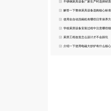
故障？
不锈钢厨具设备厂家生产时选择材质
有哪些要求？
解答一下整体厨具设备选购核心标准
有哪些？
使用全自动洗碗机有哪些日常保养方
法？
学校厨房设备安装过程中注意哪些细
节？
厨房工程改造怎么设计才不会踩坑
呢？
介绍一下使用电磁大炒炉有什么核心
性能优势？