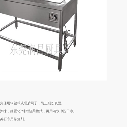
免使用钢丝球或硬质刷子，防止刮伤表面。
涂抹，静置5分钟后轻柔擦拭，再用清水冲洗干净。
石英石专用修复剂。