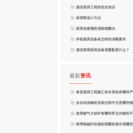
酒店厨房工程的安全知识
厨房降温小方法
厨房设备预防清除细菌法
学校厨房设备有怎样的消毒要求
酒店商用厨房设备需要配置什么？
最新
资讯
食堂厨房工程施工排水系统有哪些严
格要求？
全自动洗碗机安装过程中注意哪些细
节？
使用煤气大炒炉有哪些常见功能性不
良？
商用电磁炉的感应线圈容易出现哪些