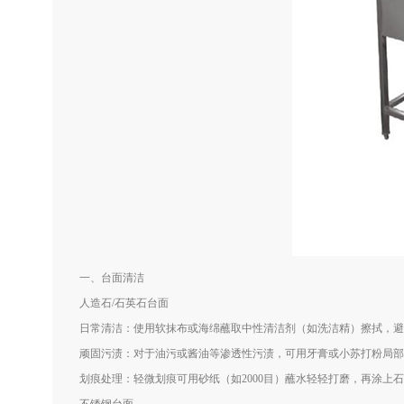
一、台面清洁
人造石/石英石台面
日常清洁：使用软抹布或海绵蘸取中性清洁剂（如洗洁精）擦拭，避
顽固污渍：对于油污或酱油等渗透性污渍，可用牙膏或小苏打粉局部
划痕处理：轻微划痕可用砂纸（如2000目）蘸水轻轻打磨，再涂上