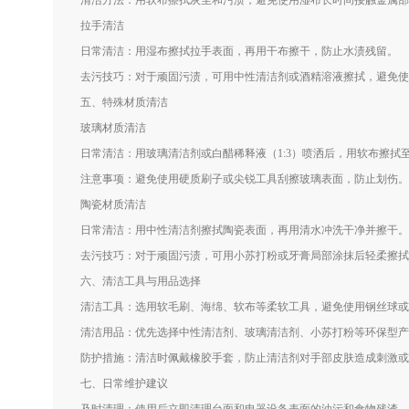
清洁方法：用软布擦拭灰尘和污渍，避免使用湿布长时间接触金属部
拉手清洁
日常清洁：用湿布擦拭拉手表面，再用干布擦干，防止水渍残留。
去污技巧：对于顽固污渍，可用中性清洁剂或酒精溶液擦拭，避免使
五、特殊材质清洁
玻璃材质清洁
日常清洁：用玻璃清洁剂或白醋稀释液（1:3）喷洒后，用软布擦拭
注意事项：避免使用硬质刷子或尖锐工具刮擦玻璃表面，防止划伤。
陶瓷材质清洁
日常清洁：用中性清洁剂擦拭陶瓷表面，再用清水冲洗干净并擦干。
去污技巧：对于顽固污渍，可用小苏打粉或牙膏局部涂抹后轻柔擦拭
六、清洁工具与用品选择
清洁工具：选用软毛刷、海绵、软布等柔软工具，避免使用钢丝球或
清洁用品：优先选择中性清洁剂、玻璃清洁剂、小苏打粉等环保型产
防护措施：清洁时佩戴橡胶手套，防止清洁剂对手部皮肤造成刺激或
七、日常维护建议