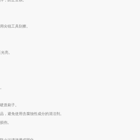
件，防止生锈。
用尖锐工具刮擦。
至光亮。
。
硬质刷子。
品，避免使用含腐蚀性成分的清洁剂。
损伤。