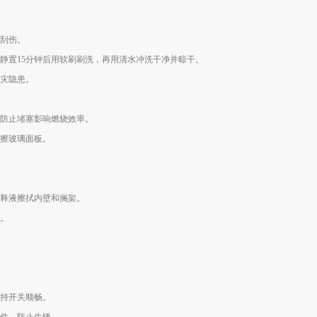
刮伤。
静置15分钟后用软刷刷洗，再用清水冲洗干净并晾干。
灾隐患。
防止堵塞影响燃烧效率。
擦玻璃面板。
释液擦拭内壁和搁架。
。
持开关顺畅。