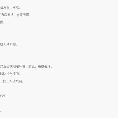
避免留下水渍。
喷洒后擦拭，恢复光泽。
表面。
锐工具刮擦。
光直射或潮湿环境，防止开裂或变形。
以防损伤漆面。
干，防止水渍残留。
积尘。
。