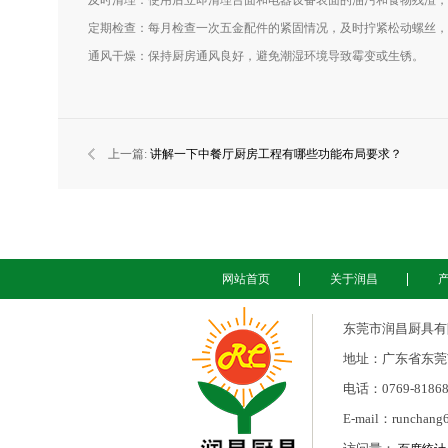
及时清理：使用后立即清理台面和电器设备表面的油污和食物残渣，
定期检查：每月检查一次五金配件的紧固情况，及时拧紧松动螺丝，
通风干燥：保持厨房通风良好，避免潮湿环境导致霉变或生锈。
上一篇:
讲解一下中餐厅厨房工程有哪些功能布局要求？
网站首页
关于润昌
东莞市润昌厨具有限公司
地址：广东省东莞
电话：0769-81868
E-mail：runchang