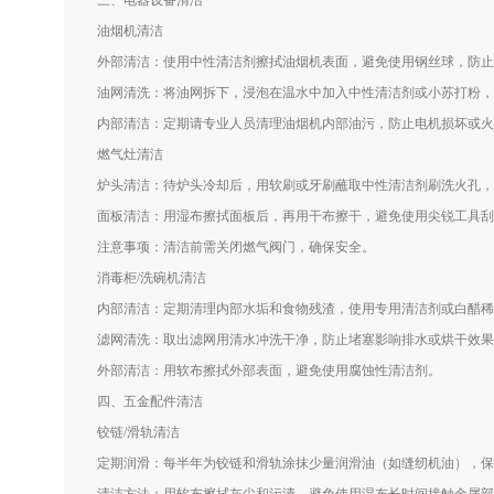
三、电器设备清洁
油烟机清洁
外部清洁：使用中性清洁剂擦拭油烟机表面，避免使用钢丝球，防止
油网清洗：将油网拆下，浸泡在温水中加入中性清洁剂或小苏打粉，
内部清洁：定期请专业人员清理油烟机内部油污，防止电机损坏或火
燃气灶清洁
炉头清洁：待炉头冷却后，用软刷或牙刷蘸取中性清洁剂刷洗火孔，
面板清洁：用湿布擦拭面板后，再用干布擦干，避免使用尖锐工具刮
注意事项：清洁前需关闭燃气阀门，确保安全。
消毒柜/洗碗机清洁
内部清洁：定期清理内部水垢和食物残渣，使用专用清洁剂或白醋稀
滤网清洗：取出滤网用清水冲洗干净，防止堵塞影响排水或烘干效果
外部清洁：用软布擦拭外部表面，避免使用腐蚀性清洁剂。
四、五金配件清洁
铰链/滑轨清洁
定期润滑：每半年为铰链和滑轨涂抹少量润滑油（如缝纫机油），保