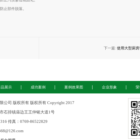
防止污渍渗透或固化。
防止部件脱落。
下一篇:
使用大型厨房
产品展示
成功案例
案例效果图
企业形象
荣
 版权所有 版权所有 Copyright 2017
市石排镇庙边王王仲铭大道1号
316 传真：0769-86522829
668@126.com