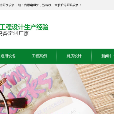
种
厨房设备
，如：
商用电磁炉
，
洗碗机
，
大炒炉
等
厨具设备
！
房通用设备
工程案例
厨房设计
新闻中