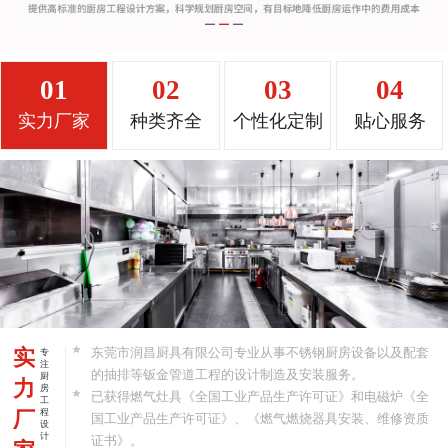
01
02
03
04
实力厂家
种类齐全
个性化定制
贴心服务
实
东莞市润昌厨具有限公司专业从事不锈钢厨房设备以及配套
专
注
的抽排等钣金管道工程的设计制造及安装服务。
厨
力
房
已获得燃气灶具《全国工业产品生产许可证》和电磁炉《全
工
厂
程
国工业产品生产许可证》、《燃气燃烧器具安装、维修资质
设
计
证书》。