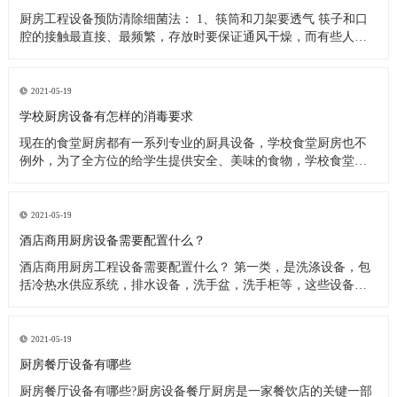
厨房工程设备预防清除细菌法： 1、筷筒和刀架要透气 筷子和口
腔的接触最直接、最频繁，存放时要保证通风干燥，而有些人把
筷子洗完后放在橱柜里，或放在不透气的塑料筷筒里，这些做法
都是不可取的，最好是选择不锈钢丝做成的、透气性良好的筷
筒，并把它钉在墙上或放在通风处，这样能很快把水沥干。还有
2021-05-19
人习惯在筷子上搭
学校厨房设备有怎样的消毒要求
现在的食堂厨房都有一系列专业的厨具设备，学校食堂厨房也不
例外，为了全方位的给学生提供安全、美味的食物，学校食堂厨
房工程设备在日常使用过程中，会定期进行清洗、消毒处理。今
天小编来为大家分析下学校食堂厨房设备又怎样的消毒要求。 学
校食堂厨房设备清洗消毒要求 1、使用后的餐具必须在指定的餐具
2021-05-19
洗涤槽内将食
酒店商用厨房设备需要配置什么？
酒店商用厨房工程设备需要配置什么？ 第一类，是洗涤设备，包
括冷热水供应系统，排水设备，洗手盆，洗手柜等，这些设备在
洗涤后的厨房操作中产生。应配备垃圾带有垃圾桶或卫生桶，现
代家庭厨房也应配备消毒柜，食物残渣切碎机和其他设备。 第二
类，是饮食用具，主要包括餐厅家具和饮食用具。 第三类，食物
2021-05-19
用具。炊具，
厨房餐厅设备有哪些
厨房餐厅设备有哪些?厨房设备餐厅厨房是一家餐饮店的关键一部