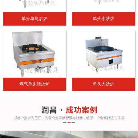
单头单尾炒炉
单头小炒炉
煤气单头矮汤炉
单头大炒炉