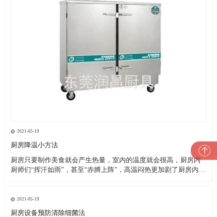
2021-05-19
厨房降温小方法
厨房只要制作美食就会产生热量，室内的温度就会很高，厨房内
厨师们“挥汗如雨”，甚至“赤膊上阵”，高温闷热更加剧了厨房内的
一片忙乱。这就是厨房的现状，厨师们的艰苦可想而知，这样的
高温恶劣工作环境造成了以下诸多问题： 1、油烟空气加之高温闷
热，严重影响厨师们的身心健康，大大降低了他们的工作效率及
2021-05-19
工作热情
厨房设备预防清除细菌法