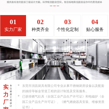
01
02
03
04
实力厂家
种类齐全
个性化定制
贴心服务
实
东莞市润昌厨具有限公司专业从事不锈钢厨房设备以及配套
专
注
的抽排等钣金管道工程的设计制造及安装服务。
厨
力
房
已获得燃气灶具《全国工业产品生产许可证》和电磁炉《全
工
厂
程
国工业产品生产许可证》、《燃气燃烧器具安装、维修资质
设
计
证书》。