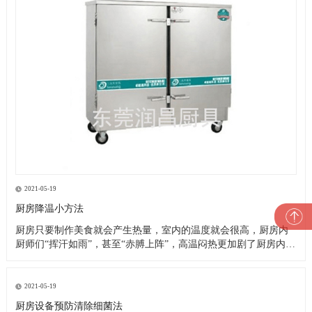
2021-05-19
厨房降温小方法
厨房只要制作美食就会产生热量，室内的温度就会很高，厨房内
厨师们“挥汗如雨”，甚至“赤膊上阵”，高温闷热更加剧了厨房内的
一片忙乱。这就是厨房的现状，厨师们的艰苦可想而知，这样的
高温恶劣工作环境造成了以下诸多问题： 1、油烟空气加之高温闷
热，严重影响厨师们的身心健康，大大降低了他们的工作效率及
2021-05-19
工作热情
厨房设备预防清除细菌法