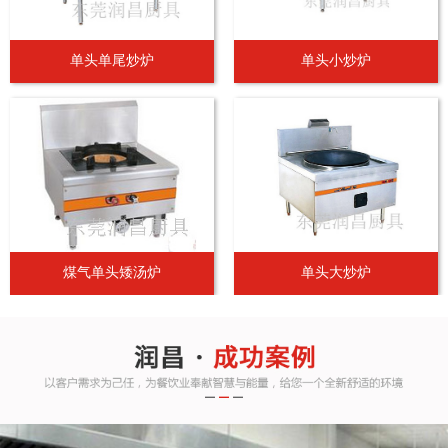
单头单尾炒炉
单头小炒炉
煤气单头矮汤炉
单头大炒炉