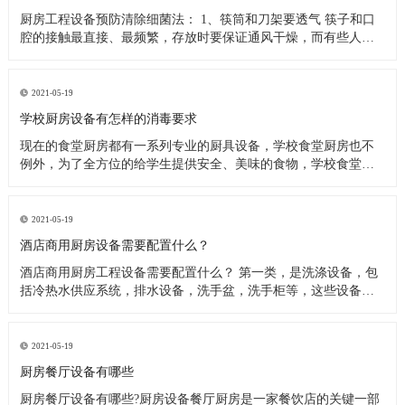
厨房工程设备预防清除细菌法： 1、筷筒和刀架要透气 筷子和口
腔的接触最直接、最频繁，存放时要保证通风干燥，而有些人把
筷子洗完后放在橱柜里，或放在不透气的塑料筷筒里，这些做法
都是不可取的，最好是选择不锈钢丝做成的、透气性良好的筷
筒，并把它钉在墙上或放在通风处，这样能很快把水沥干。还有
2021-05-19
人习惯在筷子上搭
学校厨房设备有怎样的消毒要求
现在的食堂厨房都有一系列专业的厨具设备，学校食堂厨房也不
例外，为了全方位的给学生提供安全、美味的食物，学校食堂厨
房工程设备在日常使用过程中，会定期进行清洗、消毒处理。今
天小编来为大家分析下学校食堂厨房设备又怎样的消毒要求。 学
校食堂厨房设备清洗消毒要求 1、使用后的餐具必须在指定的餐具
2021-05-19
洗涤槽内将食
酒店商用厨房设备需要配置什么？
酒店商用厨房工程设备需要配置什么？ 第一类，是洗涤设备，包
括冷热水供应系统，排水设备，洗手盆，洗手柜等，这些设备在
洗涤后的厨房操作中产生。应配备垃圾带有垃圾桶或卫生桶，现
代家庭厨房也应配备消毒柜，食物残渣切碎机和其他设备。 第二
类，是饮食用具，主要包括餐厅家具和饮食用具。 第三类，食物
2021-05-19
用具。炊具，
厨房餐厅设备有哪些
厨房餐厅设备有哪些?厨房设备餐厅厨房是一家餐饮店的关键一部