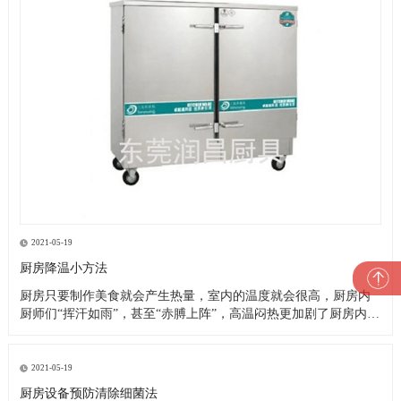
2021-05-19
厨房降温小方法
厨房只要制作美食就会产生热量，室内的温度就会很高，厨房内
厨师们“挥汗如雨”，甚至“赤膊上阵”，高温闷热更加剧了厨房内的
一片忙乱。这就是厨房的现状，厨师们的艰苦可想而知，这样的
高温恶劣工作环境造成了以下诸多问题： 1、油烟空气加之高温闷
热，严重影响厨师们的身心健康，大大降低了他们的工作效率及
2021-05-19
工作热情
厨房设备预防清除细菌法