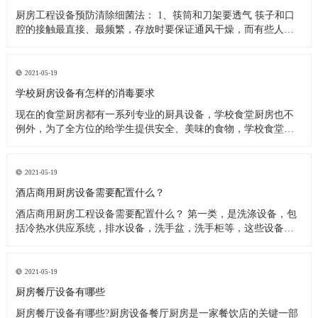
厨房工程设备预防清除细菌法： 1、筷筒和刀架要透气 筷子和口
腔的接触最直接、最频繁，存放时要保证通风干燥，而有些人把
筷子洗完后放在橱柜里，或放在不透气的塑料筷筒里，这些做法
都是不可取的，最好是选择不锈钢丝做成的、透气性良好的筷
筒，并把它钉在墙上或放在通风处，这样能很快把水沥干。还有
2021-05-19
人习惯在筷子上搭
学校厨房设备有怎样的消毒要求
现在的食堂厨房都有一系列专业的厨具设备，学校食堂厨房也不
例外，为了全方位的给学生提供安全、美味的食物，学校食堂厨
房工程设备在日常使用过程中，会定期进行清洗、消毒处理。今
天小编来为大家分析下学校食堂厨房设备又怎样的消毒要求。 学
校食堂厨房设备清洗消毒要求 1、使用后的餐具必须在指定的餐具
2021-05-19
洗涤槽内将食
酒店商用厨房设备需要配置什么？
酒店商用厨房工程设备需要配置什么？ 第一类，是洗涤设备，包
括冷热水供应系统，排水设备，洗手盆，洗手柜等，这些设备在
洗涤后的厨房操作中产生。应配备垃圾带有垃圾桶或卫生桶，现
代家庭厨房也应配备消毒柜，食物残渣切碎机和其他设备。 第二
类，是饮食用具，主要包括餐厅家具和饮食用具。 第三类，食物
2021-05-19
用具。炊具，
厨房餐厅设备有哪些
厨房餐厅设备有哪些?厨房设备餐厅厨房是一家餐饮店的关键一部