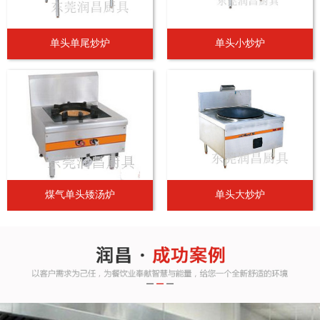
单头单尾炒炉
单头小炒炉
煤气单头矮汤炉
单头大炒炉