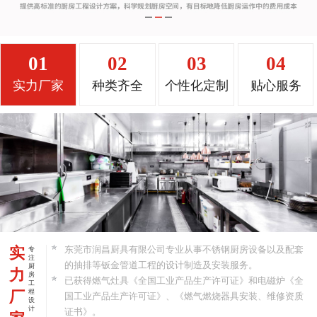
01
02
03
04
实力厂家
种类齐全
个性化定制
贴心服务
实
东莞市润昌厨具有限公司专业从事不锈钢厨房设备以及配套
专
注
的抽排等钣金管道工程的设计制造及安装服务。
厨
力
房
已获得燃气灶具《全国工业产品生产许可证》和电磁炉《全
工
厂
程
国工业产品生产许可证》、《燃气燃烧器具安装、维修资质
设
计
证书》。