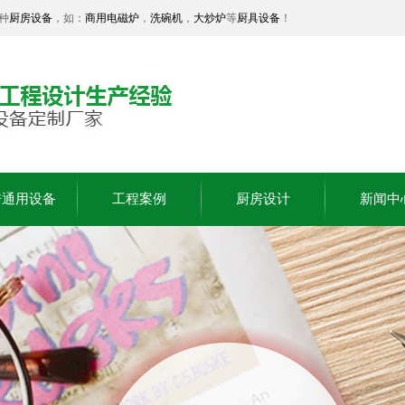
种
厨房设备
，如：
商用电磁炉
，
洗碗机
，
大炒炉
等
厨具设备
！
房通用设备
工程案例
厨房设计
新闻中