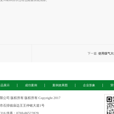
复冲刷和排水过程也能被彻底清除。
下一篇:
使用煤气大
产品展示
成功案例
案例效果图
企业形象
荣
 版权所有 版权所有 Copyright 2017
市石排镇庙边王王仲铭大道1号
316 传真：0769-86522829