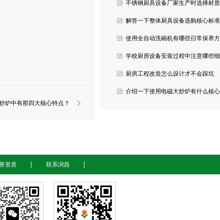
故障？
不锈钢厨具设备厂家生产时选择材质
有哪些要求？
解答一下整体厨具设备选购核心标准
有哪些？
使用全自动洗碗机有哪些日常保养方
法？
学校厨房设备安装过程中注意哪些细
节？
厨房工程改造怎么设计才不会踩坑
呢？
介绍一下使用电磁大炒炉有什么核心
炒炉中有那四大核心特点？
性能优势？
誉资质
联系润昌