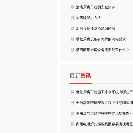
酒店厨房工程的安全知识
厨房降温小方法
厨房设备预防清除细菌法
学校厨房设备有怎样的消毒要求
酒店商用厨房设备需要配置什么？
最新
资讯
食堂厨房工程施工排水系统有哪些严
格要求？
全自动洗碗机安装过程中注意哪些细
节？
使用煤气大炒炉有哪些常见功能性不
良？
商用电磁炉的感应线圈容易出现哪些