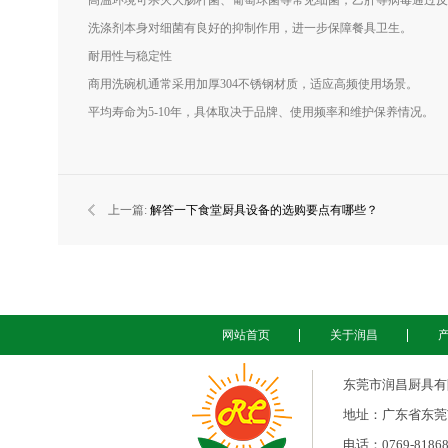
高温环境可杀灭大肠杆菌、葡萄球菌等常见细菌，乙肝等病毒通过反
洗涤剂本身对细菌有良好的抑制作用，进一步保障餐具卫生。
耐用性与稳定性
商用洗碗机通常采用加厚304不锈钢材质，适应高频使用场景。
平均寿命为5-10年，具体取决于品牌、使用频率和维护保养情况。
上一篇:
解答一下食堂厨具设备的选购要点有哪些？
网站首页
关于润昌
东莞市润昌厨具有限公司
地址：广东省东莞
电话：0769-81868