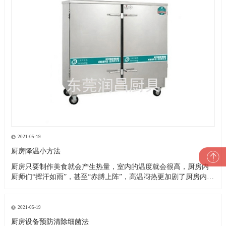
2021-05-19
厨房降温小方法
厨房只要制作美食就会产生热量，室内的温度就会很高，厨房内
厨师们“挥汗如雨”，甚至“赤膊上阵”，高温闷热更加剧了厨房内的
一片忙乱。这就是厨房的现状，厨师们的艰苦可想而知，这样的
高温恶劣工作环境造成了以下诸多问题： 1、油烟空气加之高温闷
热，严重影响厨师们的身心健康，大大降低了他们的工作效率及
2021-05-19
工作热情
厨房设备预防清除细菌法