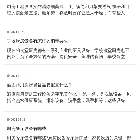
厨房工程设备预防清除细菌法： 1、筷筒和刀架要透气 筷子和口
腔的接触最直接、最频繁，存放时要保证通风干燥，而有些人把
筷子洗完后放在橱柜里，或放在不透气的塑料筷筒里，这些做法
都是不可取的，最好是选择不锈钢丝做成的、透气性良好的筷
筒，并把它钉在墙上或放在通风处，这样能很快把水沥干。还有
2021-05-19
人习惯在筷子上搭
学校厨房设备有怎样的消毒要求
现在的食堂厨房都有一系列专业的厨具设备，学校食堂厨房也不
例外，为了全方位的给学生提供安全、美味的食物，学校食堂厨
房工程设备在日常使用过程中，会定期进行清洗、消毒处理。今
天小编来为大家分析下学校食堂厨房设备又怎样的消毒要求。 学
校食堂厨房设备清洗消毒要求 1、使用后的餐具必须在指定的餐具
2021-05-19
洗涤槽内将食
酒店商用厨房设备需要配置什么？
酒店商用厨房工程设备需要配置什么？ 第一类，是洗涤设备，包
括冷热水供应系统，排水设备，洗手盆，洗手柜等，这些设备在
洗涤后的厨房操作中产生。应配备垃圾带有垃圾桶或卫生桶，现
代家庭厨房也应配备消毒柜，食物残渣切碎机和其他设备。 第二
类，是饮食用具，主要包括餐厅家具和饮食用具。 第三类，食物
2021-05-19
用具。炊具，
厨房餐厅设备有哪些
厨房餐厅设备有哪些?厨房设备餐厅厨房是一家餐饮店的关键一部