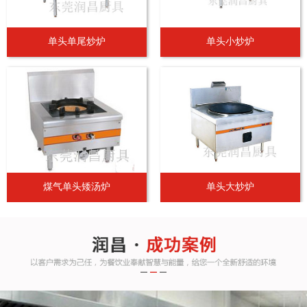
单头单尾炒炉
单头小炒炉
煤气单头矮汤炉
单头大炒炉