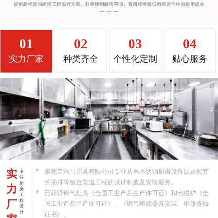
01
02
03
04
实力厂家
种类齐全
个性化定制
贴心服务
实
东莞市润昌厨具有限公司专业从事不锈钢厨房设备以及配套
专
注
的抽排等钣金管道工程的设计制造及安装服务。
厨
力
房
已获得燃气灶具《全国工业产品生产许可证》和电磁炉《全
工
厂
程
国工业产品生产许可证》、《燃气燃烧器具安装、维修资质
设
计
证书》。