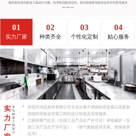
01
02
03
04
实力厂家
种类齐全
个性化定制
贴心服务
实
东莞市润昌厨具有限公司专业从事不锈钢厨房设备以及配套
专
注
的抽排等钣金管道工程的设计制造及安装服务。
厨
力
房
已获得燃气灶具《全国工业产品生产许可证》和电磁炉《全
工
厂
程
国工业产品生产许可证》、《燃气燃烧器具安装、维修资质
设
计
证书》。