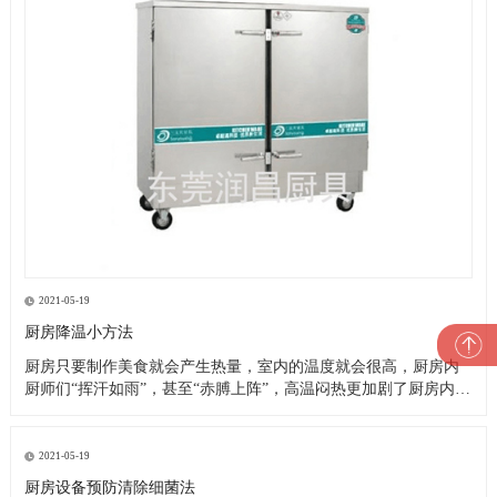
2021-05-19
厨房降温小方法
厨房只要制作美食就会产生热量，室内的温度就会很高，厨房内
厨师们“挥汗如雨”，甚至“赤膊上阵”，高温闷热更加剧了厨房内的
一片忙乱。这就是厨房的现状，厨师们的艰苦可想而知，这样的
高温恶劣工作环境造成了以下诸多问题： 1、油烟空气加之高温闷
热，严重影响厨师们的身心健康，大大降低了他们的工作效率及
2021-05-19
工作热情
厨房设备预防清除细菌法