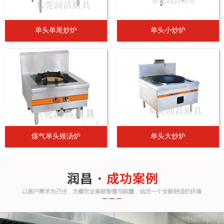
单头单尾炒炉
单头小炒炉
煤气单头矮汤炉
单头大炒炉