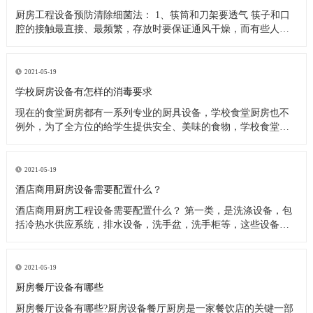
厨房工程设备预防清除细菌法： 1、筷筒和刀架要透气 筷子和口
腔的接触最直接、最频繁，存放时要保证通风干燥，而有些人把
筷子洗完后放在橱柜里，或放在不透气的塑料筷筒里，这些做法
都是不可取的，最好是选择不锈钢丝做成的、透气性良好的筷
筒，并把它钉在墙上或放在通风处，这样能很快把水沥干。还有
2021-05-19
人习惯在筷子上搭
学校厨房设备有怎样的消毒要求
现在的食堂厨房都有一系列专业的厨具设备，学校食堂厨房也不
例外，为了全方位的给学生提供安全、美味的食物，学校食堂厨
房工程设备在日常使用过程中，会定期进行清洗、消毒处理。今
天小编来为大家分析下学校食堂厨房设备又怎样的消毒要求。 学
校食堂厨房设备清洗消毒要求 1、使用后的餐具必须在指定的餐具
2021-05-19
洗涤槽内将食
酒店商用厨房设备需要配置什么？
酒店商用厨房工程设备需要配置什么？ 第一类，是洗涤设备，包
括冷热水供应系统，排水设备，洗手盆，洗手柜等，这些设备在
洗涤后的厨房操作中产生。应配备垃圾带有垃圾桶或卫生桶，现
代家庭厨房也应配备消毒柜，食物残渣切碎机和其他设备。 第二
类，是饮食用具，主要包括餐厅家具和饮食用具。 第三类，食物
2021-05-19
用具。炊具，
厨房餐厅设备有哪些
厨房餐厅设备有哪些?厨房设备餐厅厨房是一家餐饮店的关键一部