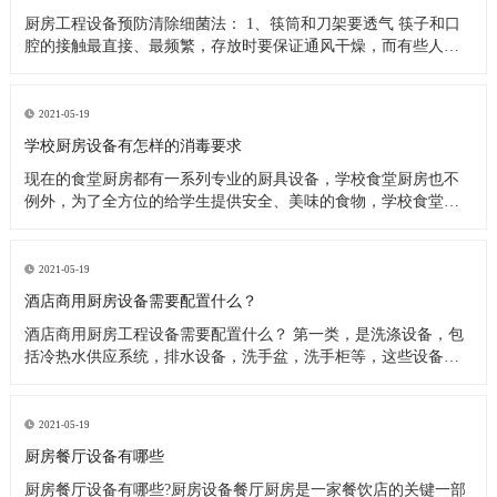
厨房工程设备预防清除细菌法： 1、筷筒和刀架要透气 筷子和口
腔的接触最直接、最频繁，存放时要保证通风干燥，而有些人把
筷子洗完后放在橱柜里，或放在不透气的塑料筷筒里，这些做法
都是不可取的，最好是选择不锈钢丝做成的、透气性良好的筷
筒，并把它钉在墙上或放在通风处，这样能很快把水沥干。还有
2021-05-19
人习惯在筷子上搭
学校厨房设备有怎样的消毒要求
现在的食堂厨房都有一系列专业的厨具设备，学校食堂厨房也不
例外，为了全方位的给学生提供安全、美味的食物，学校食堂厨
房工程设备在日常使用过程中，会定期进行清洗、消毒处理。今
天小编来为大家分析下学校食堂厨房设备又怎样的消毒要求。 学
校食堂厨房设备清洗消毒要求 1、使用后的餐具必须在指定的餐具
2021-05-19
洗涤槽内将食
酒店商用厨房设备需要配置什么？
酒店商用厨房工程设备需要配置什么？ 第一类，是洗涤设备，包
括冷热水供应系统，排水设备，洗手盆，洗手柜等，这些设备在
洗涤后的厨房操作中产生。应配备垃圾带有垃圾桶或卫生桶，现
代家庭厨房也应配备消毒柜，食物残渣切碎机和其他设备。 第二
类，是饮食用具，主要包括餐厅家具和饮食用具。 第三类，食物
2021-05-19
用具。炊具，
厨房餐厅设备有哪些
厨房餐厅设备有哪些?厨房设备餐厅厨房是一家餐饮店的关键一部