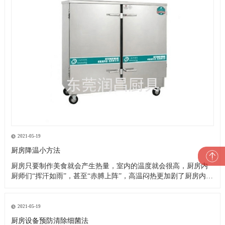
2021-05-19
厨房降温小方法
厨房只要制作美食就会产生热量，室内的温度就会很高，厨房内
厨师们“挥汗如雨”，甚至“赤膊上阵”，高温闷热更加剧了厨房内的
一片忙乱。这就是厨房的现状，厨师们的艰苦可想而知，这样的
高温恶劣工作环境造成了以下诸多问题： 1、油烟空气加之高温闷
热，严重影响厨师们的身心健康，大大降低了他们的工作效率及
2021-05-19
工作热情
厨房设备预防清除细菌法