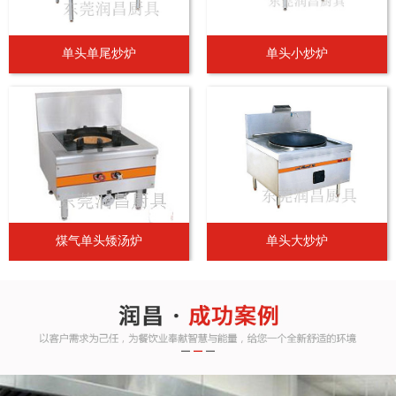
单头单尾炒炉
单头小炒炉
煤气单头矮汤炉
单头大炒炉