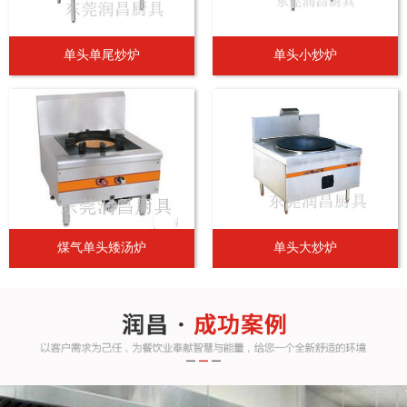
单头单尾炒炉
单头小炒炉
煤气单头矮汤炉
单头大炒炉