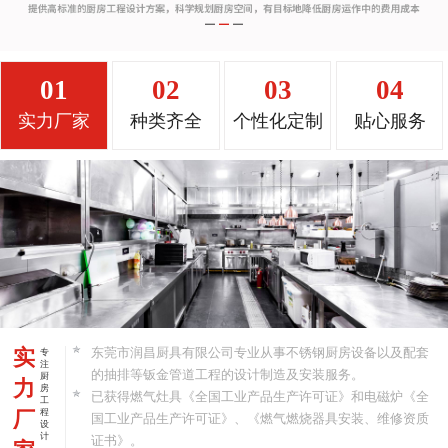
01
02
03
04
实力厂家
种类齐全
个性化定制
贴心服务
实
东莞市润昌厨具有限公司专业从事不锈钢厨房设备以及配套
专
注
的抽排等钣金管道工程的设计制造及安装服务。
厨
力
房
已获得燃气灶具《全国工业产品生产许可证》和电磁炉《全
工
厂
程
国工业产品生产许可证》、《燃气燃烧器具安装、维修资质
设
计
证书》。