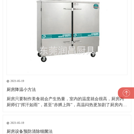
2021-05-19
厨房降温小方法
厨房只要制作美食就会产生热量，室内的温度就会很高，厨房内
厨师们“挥汗如雨”，甚至“赤膊上阵”，高温闷热更加剧了厨房内的
一片忙乱。这就是厨房的现状，厨师们的艰苦可想而知，这样的
高温恶劣工作环境造成了以下诸多问题： 1、油烟空气加之高温闷
热，严重影响厨师们的身心健康，大大降低了他们的工作效率及
2021-05-19
工作热情
厨房设备预防清除细菌法