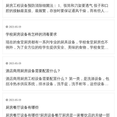
厨房工程设备预防清除细菌法： 1、筷筒和刀架要透气 筷子和口
腔的接触最直接、最频繁，存放时要保证通风干燥，而有些人把
筷子洗完后放在橱柜里，或放在不透气的塑料筷筒里，这些做法
都是不可取的，最好是选择不锈钢丝做成的、透气性良好的筷
筒，并把它钉在墙上或放在通风处，这样能很快把水沥干。还有
2021-05-19
人习惯在筷子上搭
学校厨房设备有怎样的消毒要求
现在的食堂厨房都有一系列专业的厨具设备，学校食堂厨房也不
例外，为了全方位的给学生提供安全、美味的食物，学校食堂厨
房工程设备在日常使用过程中，会定期进行清洗、消毒处理。今
天小编来为大家分析下学校食堂厨房设备又怎样的消毒要求。 学
校食堂厨房设备清洗消毒要求 1、使用后的餐具必须在指定的餐具
2021-05-19
洗涤槽内将食
酒店商用厨房设备需要配置什么？
酒店商用厨房工程设备需要配置什么？ 第一类，是洗涤设备，包
括冷热水供应系统，排水设备，洗手盆，洗手柜等，这些设备在
洗涤后的厨房操作中产生。应配备垃圾带有垃圾桶或卫生桶，现
代家庭厨房也应配备消毒柜，食物残渣切碎机和其他设备。 第二
类，是饮食用具，主要包括餐厅家具和饮食用具。 第三类，食物
2021-05-19
用具。炊具，
厨房餐厅设备有哪些
厨房餐厅设备有哪些?厨房设备餐厅厨房是一家餐饮店的关键一部