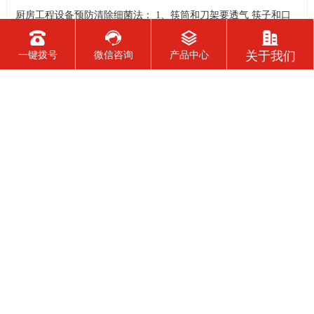
厨房工程设备预防清除细菌法： 1、筷筒和刀架要透气 筷子和口
腔的接触最直接、最频繁，存放时要保证通风干燥，而有些人把
筷子洗完后放在橱柜里，或放在不透气的塑料筷筒里，这些做法
关于我们
一键拨号
微信咨询
产品中心
都是不可取的，最好是选择不锈钢丝做成的、透气性良好的筷
筒，并把它钉在墙上或放在通风处，这样能很快把水沥干。还有
2021-05-19
人习惯在筷子上搭
学校厨房设备有怎样的消毒要求
现在的食堂厨房都有一系列专业的厨具设备，学校食堂厨房也不
例外，为了全方位的给学生提供安全、美味的食物，学校食堂厨
房工程设备在日常使用过程中，会定期进行清洗、消毒处理。今
天小编来为大家分析下学校食堂厨房设备又怎样的消毒要求。 学
校食堂厨房设备清洗消毒要求 1、使用后的餐具必须在指定的餐具
2021-05-19
洗涤槽内将食
酒店商用厨房设备需要配置什么？
酒店商用厨房工程设备需要配置什么？ 第一类，是洗涤设备，包
括冷热水供应系统，排水设备，洗手盆，洗手柜等，这些设备在
洗涤后的厨房操作中产生。应配备垃圾带有垃圾桶或卫生桶，现
代家庭厨房也应配备消毒柜，食物残渣切碎机和其他设备。 第二
类，是饮食用具，主要包括餐厅家具和饮食用具。 第三类，食物
2021-05-19
用具。炊具，
厨房餐厅设备有哪些
厨房餐厅设备有哪些?厨房设备餐厅厨房是一家餐饮店的关键一部