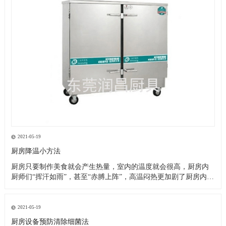
2021-05-19
厨房降温小方法
厨房只要制作美食就会产生热量，室内的温度就会很高，厨房内
厨师们“挥汗如雨”，甚至“赤膊上阵”，高温闷热更加剧了厨房内的
一片忙乱。这就是厨房的现状，厨师们的艰苦可想而知，这样的
高温恶劣工作环境造成了以下诸多问题： 1、油烟空气加之高温闷
热，严重影响厨师们的身心健康，大大降低了他们的工作效率及
2021-05-19
工作热情
厨房设备预防清除细菌法