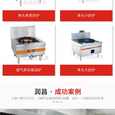
单头单尾炒炉
单头小炒炉
煤气单头矮汤炉
单头大炒炉