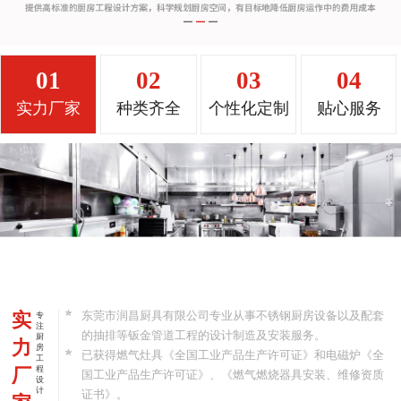
01
02
03
04
实力厂家
种类齐全
个性化定制
贴心服务
实
东莞市润昌厨具有限公司专业从事不锈钢厨房设备以及配套
专
注
的抽排等钣金管道工程的设计制造及安装服务。
厨
力
房
已获得燃气灶具《全国工业产品生产许可证》和电磁炉《全
工
厂
程
国工业产品生产许可证》、《燃气燃烧器具安装、维修资质
设
计
证书》。