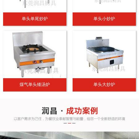
单头单尾炒炉
单头小炒炉
煤气单头矮汤炉
单头大炒炉