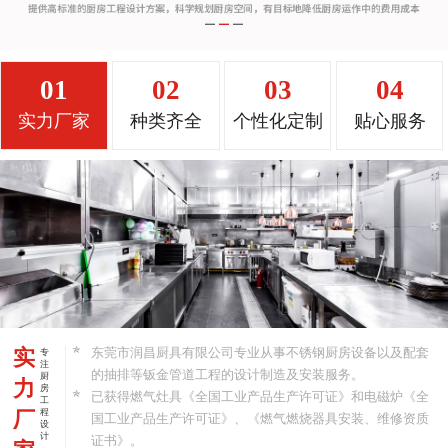
01
02
03
04
实力厂家
种类齐全
个性化定制
贴心服务
实
东莞市润昌厨具有限公司专业从事不锈钢厨房设备以及配套
专
注
的抽排等钣金管道工程的设计制造及安装服务。
厨
力
房
已获得燃气灶具《全国工业产品生产许可证》和电磁炉《全
工
厂
程
国工业产品生产许可证》、《燃气燃烧器具安装、维修资质
设
计
证书》。