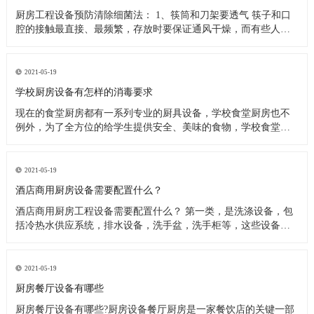
厨房工程设备预防清除细菌法： 1、筷筒和刀架要透气 筷子和口
腔的接触最直接、最频繁，存放时要保证通风干燥，而有些人把
筷子洗完后放在橱柜里，或放在不透气的塑料筷筒里，这些做法
都是不可取的，最好是选择不锈钢丝做成的、透气性良好的筷
筒，并把它钉在墙上或放在通风处，这样能很快把水沥干。还有
2021-05-19
人习惯在筷子上搭
学校厨房设备有怎样的消毒要求
现在的食堂厨房都有一系列专业的厨具设备，学校食堂厨房也不
例外，为了全方位的给学生提供安全、美味的食物，学校食堂厨
房工程设备在日常使用过程中，会定期进行清洗、消毒处理。今
天小编来为大家分析下学校食堂厨房设备又怎样的消毒要求。 学
校食堂厨房设备清洗消毒要求 1、使用后的餐具必须在指定的餐具
2021-05-19
洗涤槽内将食
酒店商用厨房设备需要配置什么？
酒店商用厨房工程设备需要配置什么？ 第一类，是洗涤设备，包
括冷热水供应系统，排水设备，洗手盆，洗手柜等，这些设备在
洗涤后的厨房操作中产生。应配备垃圾带有垃圾桶或卫生桶，现
代家庭厨房也应配备消毒柜，食物残渣切碎机和其他设备。 第二
类，是饮食用具，主要包括餐厅家具和饮食用具。 第三类，食物
2021-05-19
用具。炊具，
厨房餐厅设备有哪些
厨房餐厅设备有哪些?厨房设备餐厅厨房是一家餐饮店的关键一部