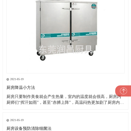
2021-05-19
厨房降温小方法
厨房只要制作美食就会产生热量，室内的温度就会很高，厨房内
厨师们“挥汗如雨”，甚至“赤膊上阵”，高温闷热更加剧了厨房内的
一片忙乱。这就是厨房的现状，厨师们的艰苦可想而知，这样的
高温恶劣工作环境造成了以下诸多问题： 1、油烟空气加之高温闷
热，严重影响厨师们的身心健康，大大降低了他们的工作效率及
2021-05-19
工作热情
厨房设备预防清除细菌法