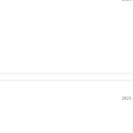
2021-