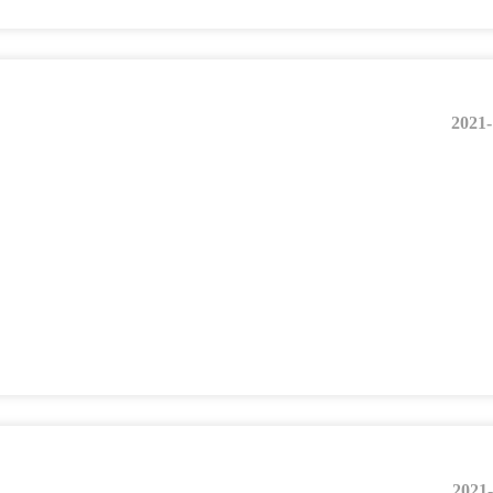
2021-
2021-