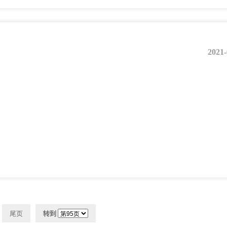
2021-
尾页
转到