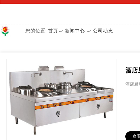
您的位置:
首页
->
新闻中心
->
公司动态
酒店
酒店厨
查