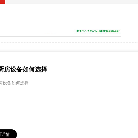
厨房设备如何选择
房设备如何选择
看详情