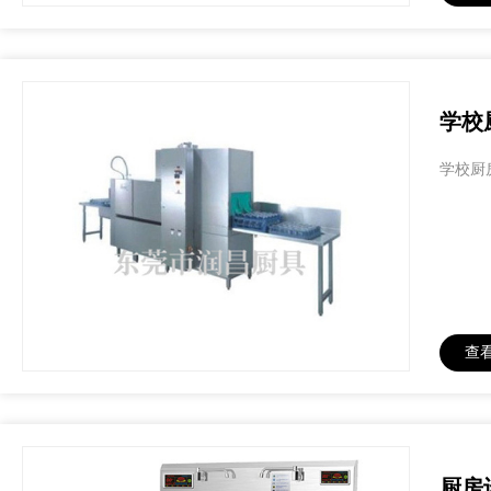
学校
学校厨
查
厨房