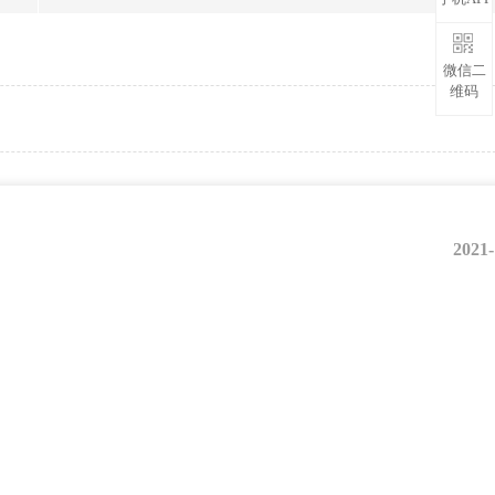
微信二
维码
2021-