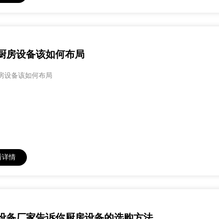
厨房设备该如何布局
房设备该如何布局
看详情
设备厂家告诉你厨房设备的选购方法