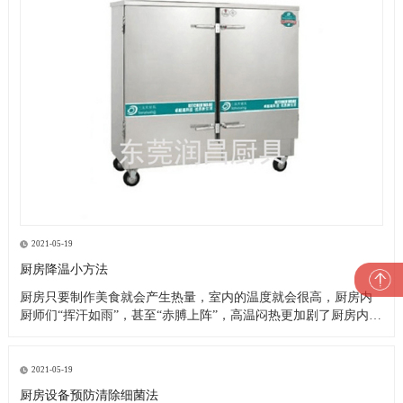
2021-05-19
厨房降温小方法
厨房只要制作美食就会产生热量，室内的温度就会很高，厨房内
厨师们“挥汗如雨”，甚至“赤膊上阵”，高温闷热更加剧了厨房内的
一片忙乱。这就是厨房的现状，厨师们的艰苦可想而知，这样的
高温恶劣工作环境造成了以下诸多问题： 1、油烟空气加之高温闷
热，严重影响厨师们的身心健康，大大降低了他们的工作效率及
2021-05-19
工作热情
厨房设备预防清除细菌法