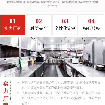
01
02
03
04
实力厂家
种类齐全
个性化定制
贴心服务
实
东莞市润昌厨具有限公司专业从事不锈钢厨房设备以及配套
专
注
的抽排等钣金管道工程的设计制造及安装服务。
厨
力
房
已获得燃气灶具《全国工业产品生产许可证》和电磁炉《全
工
厂
程
国工业产品生产许可证》、《燃气燃烧器具安装、维修资质
设
计
证书》。