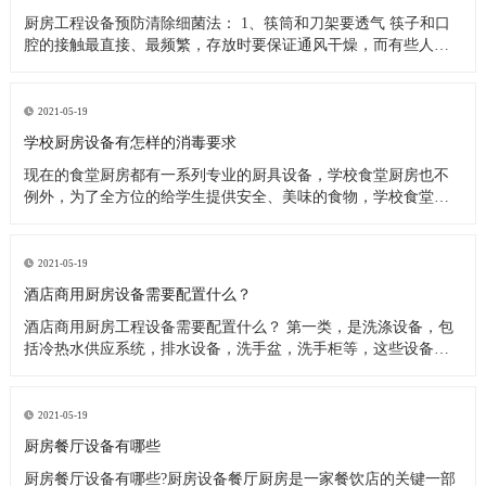
厨房工程设备预防清除细菌法： 1、筷筒和刀架要透气 筷子和口
腔的接触最直接、最频繁，存放时要保证通风干燥，而有些人把
筷子洗完后放在橱柜里，或放在不透气的塑料筷筒里，这些做法
都是不可取的，最好是选择不锈钢丝做成的、透气性良好的筷
筒，并把它钉在墙上或放在通风处，这样能很快把水沥干。还有
2021-05-19
人习惯在筷子上搭
学校厨房设备有怎样的消毒要求
现在的食堂厨房都有一系列专业的厨具设备，学校食堂厨房也不
例外，为了全方位的给学生提供安全、美味的食物，学校食堂厨
房工程设备在日常使用过程中，会定期进行清洗、消毒处理。今
天小编来为大家分析下学校食堂厨房设备又怎样的消毒要求。 学
校食堂厨房设备清洗消毒要求 1、使用后的餐具必须在指定的餐具
2021-05-19
洗涤槽内将食
酒店商用厨房设备需要配置什么？
酒店商用厨房工程设备需要配置什么？ 第一类，是洗涤设备，包
括冷热水供应系统，排水设备，洗手盆，洗手柜等，这些设备在
洗涤后的厨房操作中产生。应配备垃圾带有垃圾桶或卫生桶，现
代家庭厨房也应配备消毒柜，食物残渣切碎机和其他设备。 第二
类，是饮食用具，主要包括餐厅家具和饮食用具。 第三类，食物
2021-05-19
用具。炊具，
厨房餐厅设备有哪些
厨房餐厅设备有哪些?厨房设备餐厅厨房是一家餐饮店的关键一部