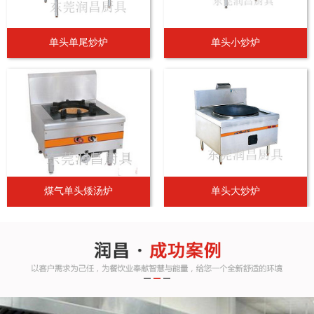
单头单尾炒炉
单头小炒炉
煤气单头矮汤炉
单头大炒炉