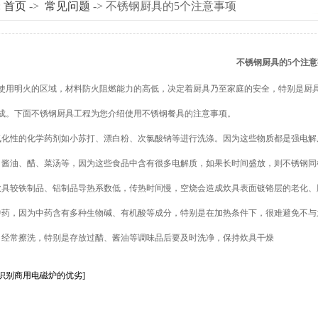
:
首页
->
常见问题
-> 不锈钢厨具的5个注意事项
不锈钢厨具的5个注意
明火的区域，材料防火阻燃能力的高低，决定着厨具乃至家庭的安全，特别是厨具
成。下面不锈钢厨具工程为您介绍使用不锈钢餐具的注意事项。
性的化学药剂如小苏打、漂白粉、次氯酸钠等进行洗涤。因为这些物质都是强电解
油、醋、菜汤等，因为这些食品中含有很多电解质，如果长时间盛放，则不锈钢同
具较铁制品、铝制品导热系数低，传热时间慢，空烧会造成炊具表面镀铬层的老化、
，因为中药含有多种生物碱、有机酸等成分，特别是在加热条件下，很难避免不与
经常擦洗，特别是存放过醋、酱油等调味品后要及时洗净，保持炊具干燥
招识别商用电磁炉的优劣]