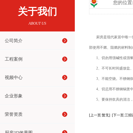
您的位置
关于我们
ABOUT US
厨房是现代家居中唯一使用
公司简介
部使用不燃、阻燃的材料制
1、切勿用强碱性或强氧化
工程案例
2、不可长时间盛放盐、酱
视频中心
3、不能空烧。不锈钢炊
4、切忌用不锈钢锅煲中药
企业形象
5、要保持炊具的清洁，
荣誉资质
[上一页:暂无]
[下一页:三
厨房3D效果图