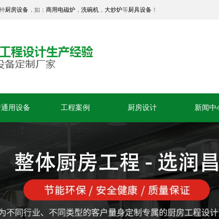
种
厨房设备
，如：
商用电磁炉
，
洗碗机
，
大炒炉
等
厨具设备
！
房通用设备
工程案例
厨房设计
新闻中