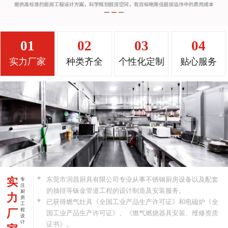
01
02
03
04
实力厂家
种类齐全
个性化定制
贴心服务
实
东莞市润昌厨具有限公司专业从事不锈钢厨房设备以及配套
专
注
的抽排等钣金管道工程的设计制造及安装服务。
厨
力
房
已获得燃气灶具《全国工业产品生产许可证》和电磁炉《全
工
厂
程
国工业产品生产许可证》、《燃气燃烧器具安装、维修资质
设
计
证书》。