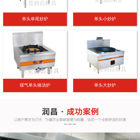
单头单尾炒炉
单头小炒炉
煤气单头矮汤炉
单头大炒炉