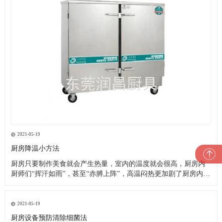
2021-05-19
厨房降温小方法
厨房只要制作美食就会产生热量，室内的温度就会很高，厨房内
厨师们“挥汗如雨”，甚至“赤膊上阵”，高温闷热更加剧了厨房内的
一片忙乱。这就是厨房的现状，厨师们的艰苦可想而知，这样的
高温恶劣工作环境造成了以下诸多问题： 1、油烟空气加之高温闷
热，严重影响厨师们的身心健康，大大降低了他们的工作效率及
2021-05-19
工作热情
厨房设备预防清除细菌法