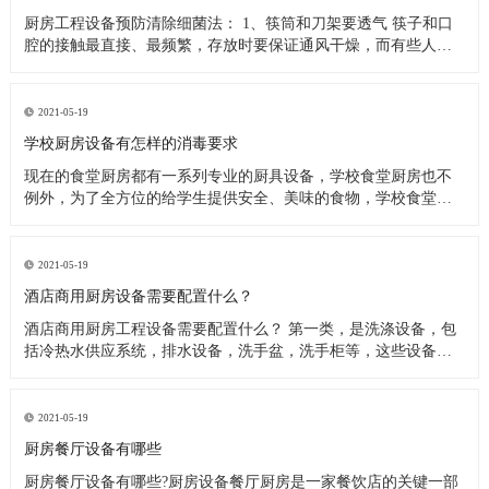
厨房工程设备预防清除细菌法： 1、筷筒和刀架要透气 筷子和口
腔的接触最直接、最频繁，存放时要保证通风干燥，而有些人把
筷子洗完后放在橱柜里，或放在不透气的塑料筷筒里，这些做法
都是不可取的，最好是选择不锈钢丝做成的、透气性良好的筷
筒，并把它钉在墙上或放在通风处，这样能很快把水沥干。还有
2021-05-19
人习惯在筷子上搭
学校厨房设备有怎样的消毒要求
现在的食堂厨房都有一系列专业的厨具设备，学校食堂厨房也不
例外，为了全方位的给学生提供安全、美味的食物，学校食堂厨
房工程设备在日常使用过程中，会定期进行清洗、消毒处理。今
天小编来为大家分析下学校食堂厨房设备又怎样的消毒要求。 学
校食堂厨房设备清洗消毒要求 1、使用后的餐具必须在指定的餐具
2021-05-19
洗涤槽内将食
酒店商用厨房设备需要配置什么？
酒店商用厨房工程设备需要配置什么？ 第一类，是洗涤设备，包
括冷热水供应系统，排水设备，洗手盆，洗手柜等，这些设备在
洗涤后的厨房操作中产生。应配备垃圾带有垃圾桶或卫生桶，现
代家庭厨房也应配备消毒柜，食物残渣切碎机和其他设备。 第二
类，是饮食用具，主要包括餐厅家具和饮食用具。 第三类，食物
2021-05-19
用具。炊具，
厨房餐厅设备有哪些
厨房餐厅设备有哪些?厨房设备餐厅厨房是一家餐饮店的关键一部