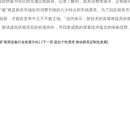
级趋势最为突出的当属定制厨具。记者了解到，厨具业整体遇冷、定制厨
环”、“健”将是厨具市场应对消费升级的六大特点和市场需求。为了回应厨
抓创新，才能在竞争中立于不败之地。”业内表示，新技术的发展将提高价
，探清虚高价格背后的价值所向，寻找更成熟的屏幕技术蕴含的体验优势
清”厨房设备行业发展方向]
[下一页:迎合个性需求 推动厨具定制化发展]