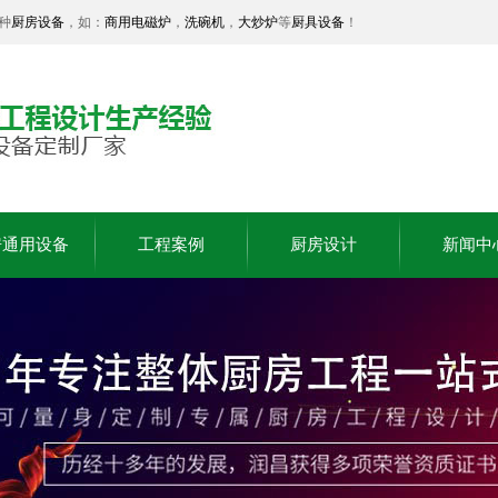
种
厨房设备
，如：
商用电磁炉
，
洗碗机
，
大炒炉
等
厨具设备
！
房通用设备
工程案例
厨房设计
新闻中