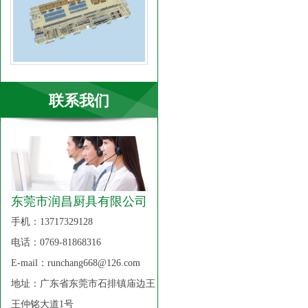
学校餐厅效果图
联系我们
幼儿园厨房效果图
东莞市润昌厨具有限公司
手机：13717329128
电话：0769-81868316
E-mail：runchang668@126.com
地址：广东省东莞市石排镇庙边王
王仲铭大道1号