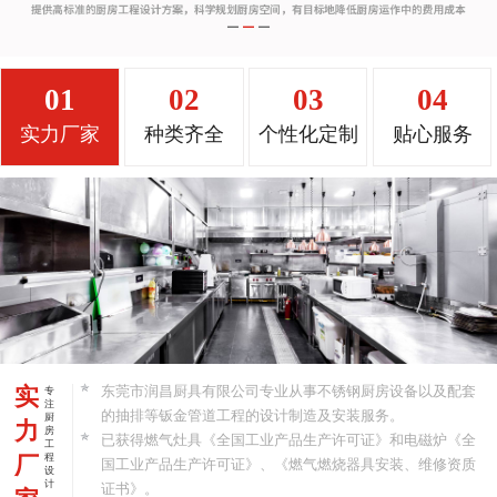
01
02
03
04
实力厂家
种类齐全
个性化定制
贴心服务
实
东莞市润昌厨具有限公司专业从事不锈钢厨房设备以及配套
专
注
的抽排等钣金管道工程的设计制造及安装服务。
厨
力
房
已获得燃气灶具《全国工业产品生产许可证》和电磁炉《全
工
厂
程
国工业产品生产许可证》、《燃气燃烧器具安装、维修资质
设
计
证书》。