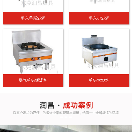
单头单尾炒炉
单头小炒炉
煤气单头矮汤炉
单头大炒炉