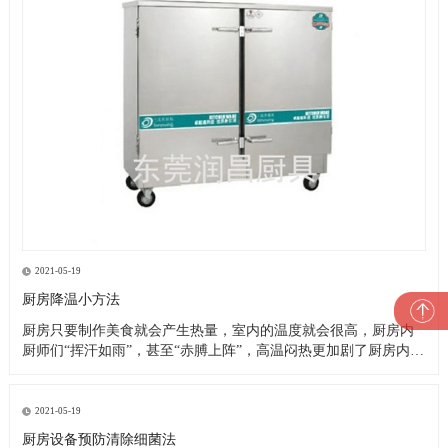
2021-05-19
厨房降温小方法
厨房只要制作美食就会产生热量，室内的温度就会很高，厨房内
厨师们“挥汗如雨”，甚至“赤膊上阵”，高温闷热更加剧了厨房内的
一片忙乱。这就是厨房的现状，厨师们的艰苦可想而知，这样的
高温恶劣工作环境造成了以下诸多问题： 1、油烟空气加之高温闷
热，严重影响厨师们的身心健康，大大降低了他们的工作效率及
2021-05-19
工作热情
厨房设备预防清除细菌法