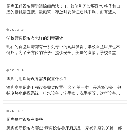
厨房工程设备预防清除细菌法： 1、筷筒和刀架要透气 筷子和口
腔的接触最直接、最频繁，存放时要保证通风干燥，而有些人把
筷子洗完后放在橱柜里，或放在不透气的塑料筷筒里，这些做法
都是不可取的，最好是选择不锈钢丝做成的、透气性良好的筷
筒，并把它钉在墙上或放在通风处，这样能很快把水沥干。还有
2021-05-19
人习惯在筷子上搭
学校厨房设备有怎样的消毒要求
现在的食堂厨房都有一系列专业的厨具设备，学校食堂厨房也不
例外，为了全方位的给学生提供安全、美味的食物，学校食堂厨
房工程设备在日常使用过程中，会定期进行清洗、消毒处理。今
天小编来为大家分析下学校食堂厨房设备又怎样的消毒要求。 学
校食堂厨房设备清洗消毒要求 1、使用后的餐具必须在指定的餐具
2021-05-19
洗涤槽内将食
酒店商用厨房设备需要配置什么？
酒店商用厨房工程设备需要配置什么？ 第一类，是洗涤设备，包
括冷热水供应系统，排水设备，洗手盆，洗手柜等，这些设备在
洗涤后的厨房操作中产生。应配备垃圾带有垃圾桶或卫生桶，现
代家庭厨房也应配备消毒柜，食物残渣切碎机和其他设备。 第二
类，是饮食用具，主要包括餐厅家具和饮食用具。 第三类，食物
2021-05-19
用具。炊具，
厨房餐厅设备有哪些
厨房餐厅设备有哪些?厨房设备餐厅厨房是一家餐饮店的关键一部